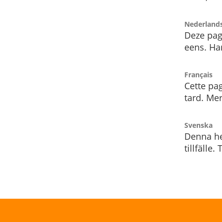
Nederland
Deze pag
eens. Har
Français
Cette pag
tard. Me
Svenska
Denna he
tillfälle