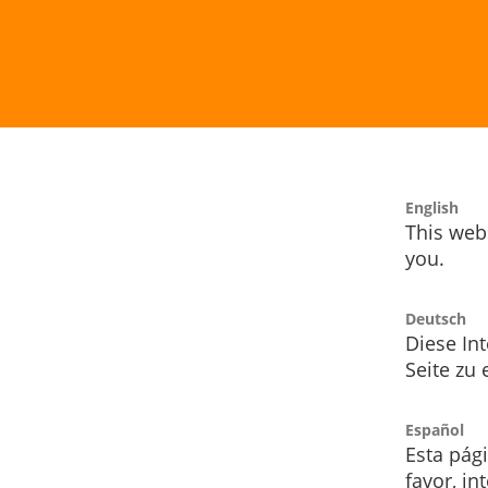
English
This webs
you.
Deutsch
Diese Int
Seite zu
Español
Esta pág
favor, i