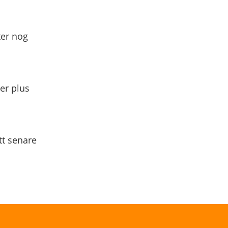
ter nog
yer plus
tt senare