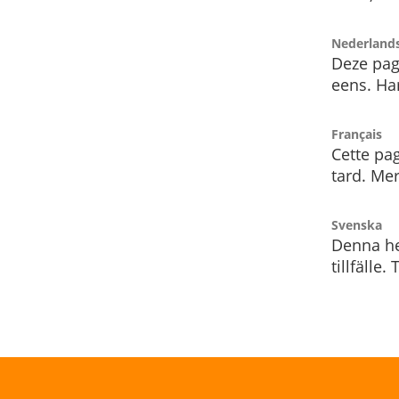
Nederland
Deze pag
eens. Har
Français
Cette pag
tard. Me
Svenska
Denna he
tillfälle