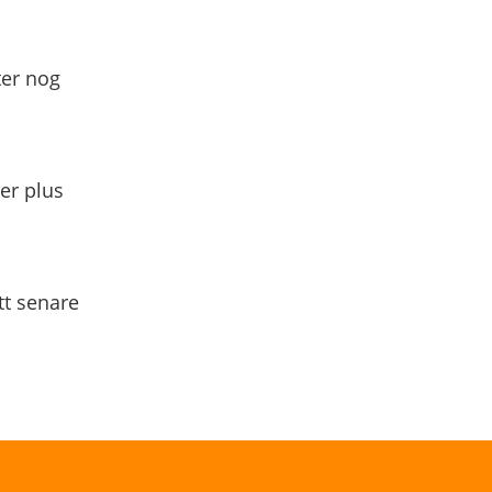
ter nog
yer plus
tt senare