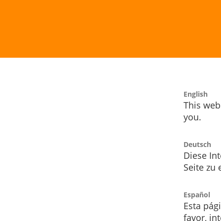
English
This webs
you.
Deutsch
Diese Int
Seite zu
Español
Esta pág
favor, i