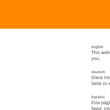
English
This webs
you.
Deutsch
Diese Int
Seite zu
Español
Esta pág
favor, i