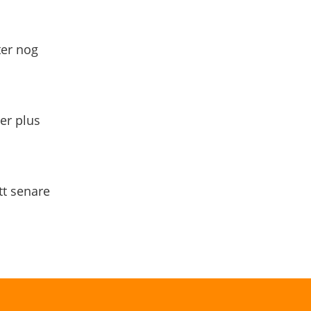
ter nog
yer plus
tt senare