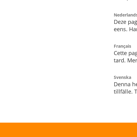
Nederland
Deze pag
eens. Har
Français
Cette pag
tard. Me
Svenska
Denna he
tillfälle