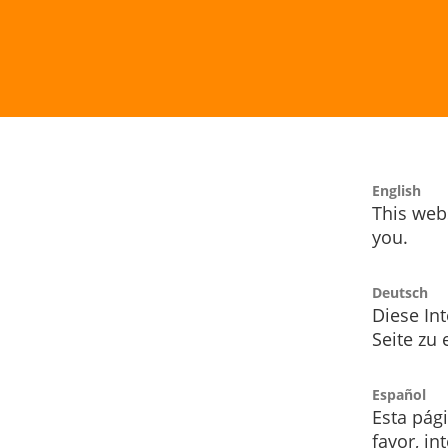
English
This webs
you.
Deutsch
Diese Int
Seite zu
Español
Esta pág
favor, i