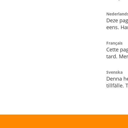
Nederland
Deze pag
eens. Har
Français
Cette pag
tard. Me
Svenska
Denna he
tillfälle