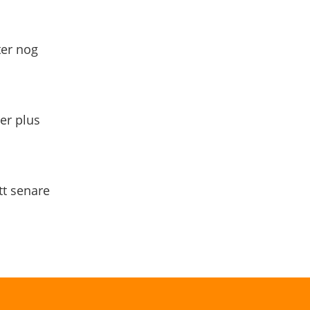
ter nog
yer plus
tt senare