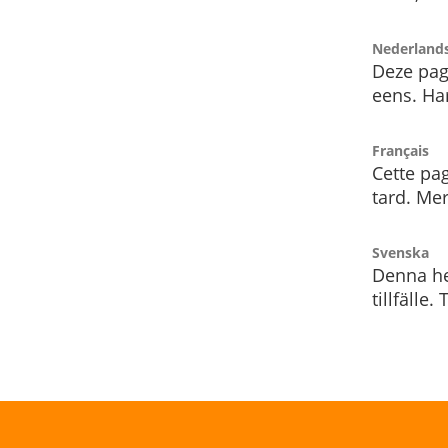
Nederland
Deze pag
eens. Har
Français
Cette pag
tard. Me
Svenska
Denna he
tillfälle