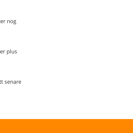
ter nog
yer plus
tt senare