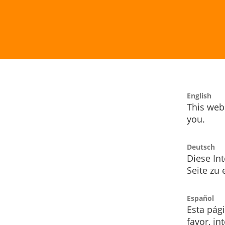
English
This webs
you.
Deutsch
Diese Int
Seite zu
Español
Esta pág
favor, i