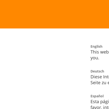
English
This webs
you.
Deutsch
Diese Int
Seite zu
Español
Esta pág
favor, i