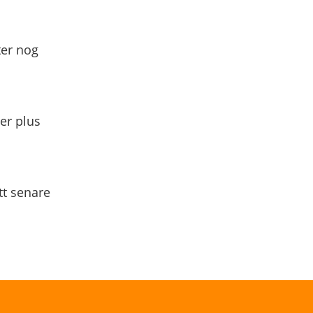
ter nog
yer plus
tt senare