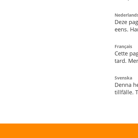
Nederland
Deze pag
eens. Har
Français
Cette pag
tard. Me
Svenska
Denna he
tillfälle