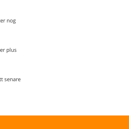
ter nog
yer plus
tt senare