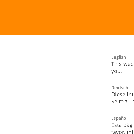
English
This webs
you.
Deutsch
Diese Int
Seite zu
Español
Esta pág
favor, i