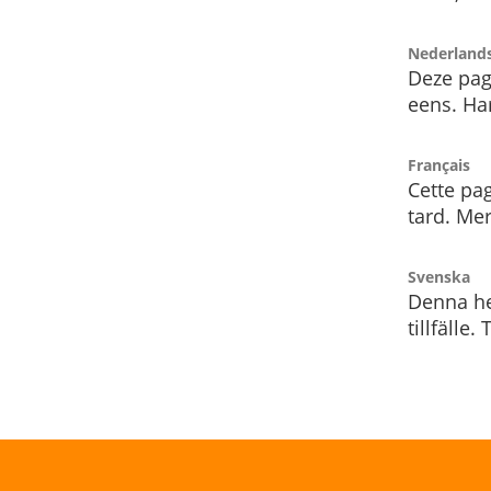
Nederland
Deze pag
eens. Har
Français
Cette pag
tard. Me
Svenska
Denna he
tillfälle